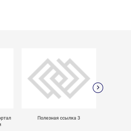
ортал
Полезная ссылка 3
Поле
и