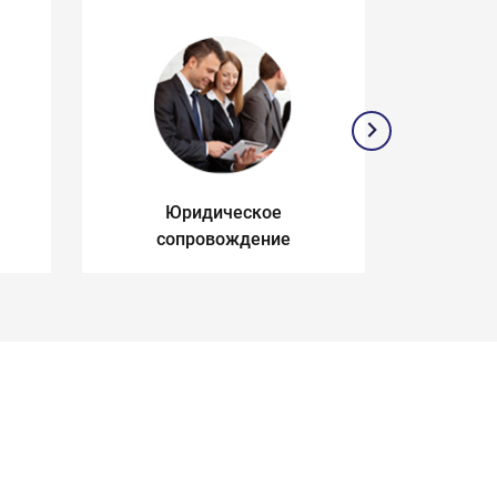
Юридическое
З
сопровождение
п