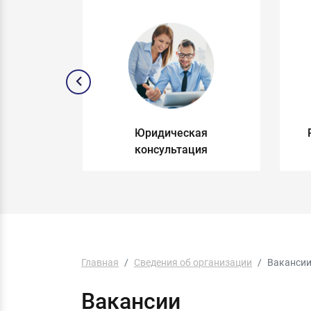
и по
Юридическая
раву
консультация
Главная
Сведения об организации
Ваканси
Вакансии