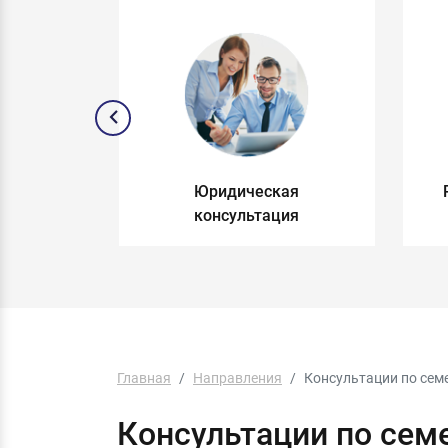
и по
Юридическая
раву
консультация
Главная
Направления
Консультации по сем
Консультации по сем