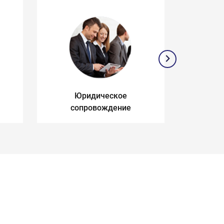
Юридическое
З
сопровождение
п