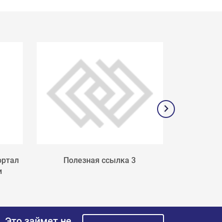
ортал
Полезная ссылка 3
Поле
и
.
Это займет не