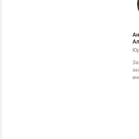
Ан
Ал
Юр
За
эк
ин