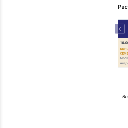
Рас
10.0
КОН
СЕМ
Моск
Андр
Во