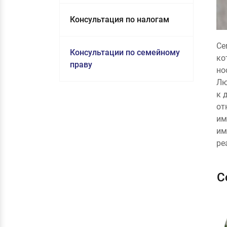
Консультация по налогам
Се
Консультации по семейному
ко
праву
но
Лю
к 
от
им
им
ре
С