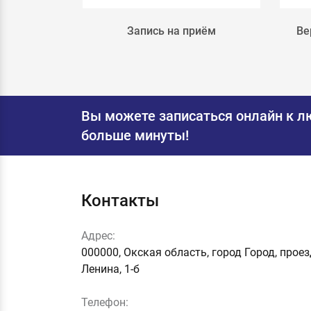
лка 4
Запись на приём
Ве
Вы можете записаться онлайн к л
больше минуты!
Контакты
Адрес:
000000, Окская область, город Город, прое
Ленина, 1-б
Телефон: