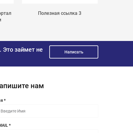
ортал
Полезная ссылка 3
Поле
и
.
Это займет не
Написать
апишите нам
я *
MAIL *