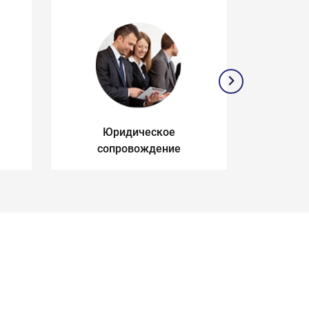
Юридическое
З
сопровождение
п