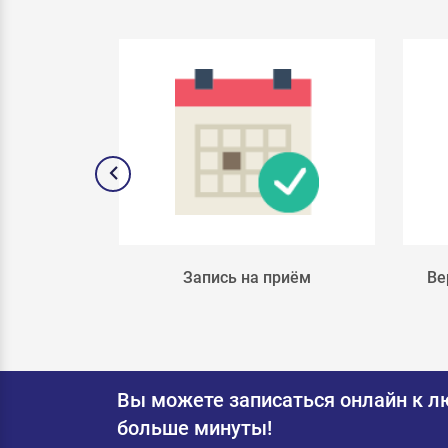
лка 4
Запись на приём
Ве
Вы можете записаться онлайн к л
больше минуты!