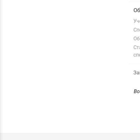
О
Уч
Сп
Об
Ст
сп
За
Во