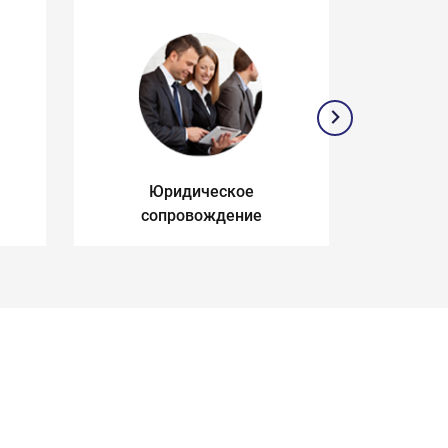
Юридическое
З
сопровождение
п