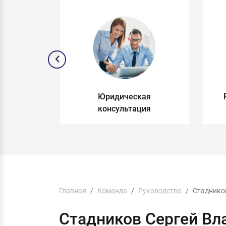
и по
Юридическая
раву
консультация
Главная
Команда
Руководство
Стаднико
Стадников Сергей В