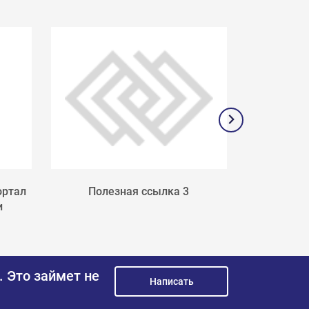
ортал
Полезная ссылка 3
Поле
и
.
Это займет не
Написать