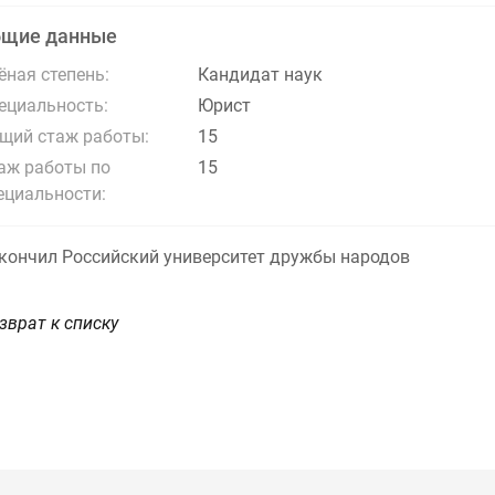
бщие данные
ёная степень:
Кандидат наук
ециальность:
Юрист
щий стаж работы:
15
аж работы по
15
ециальности:
кончил Российский университет дружбы народов
зврат к списку