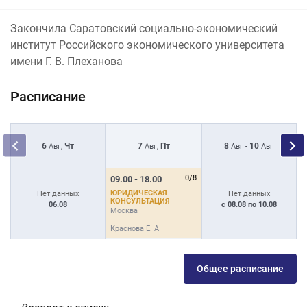
Закончила Саратовский социально-экономический
институт Российского экономического университета
имени Г. В. Плеханова
Расписание
6
Чт
7
Пт
8
10
Авг,
Авг,
Авг -
Авг
0/8
09.00 - 18.00
0
ЮРИДИЧЕСКАЯ
Ю
Нет данных
Нет данных
КОНСУЛЬТАЦИЯ
К
06.08
с 08.08 по 10.08
Москва
М
Краснова Е. А
К
Общее расписание