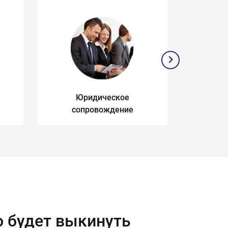
Юридическое
З
сопровождение
п
о будет выкинуть