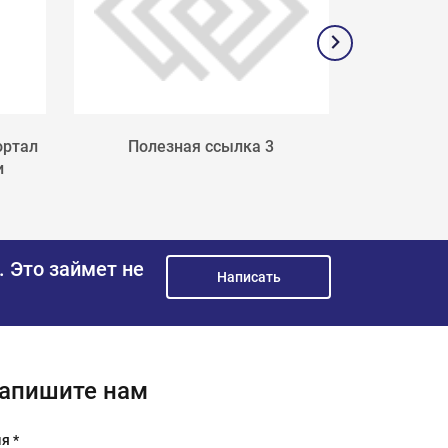
ортал
Полезная ссылка 3
Поле
и
.
Это займет не
Написать
апишите нам
я *