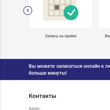
лка 4
Запись на приём
Ве
Вы можете записаться онлайн к л
больше минуты!
Контакты
Адрес: