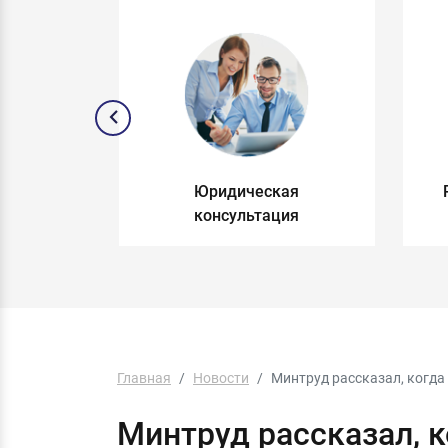
и по
Юридическая
раву
консультация
Главная
Новости
Минтруд рассказал, когд
Минтруд рассказал, 