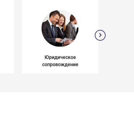
Юридическое
З
сопровождение
п