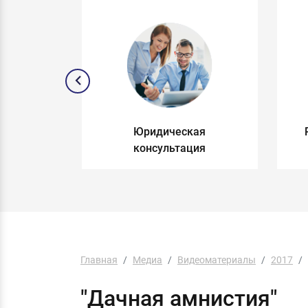
и по
Юридическая
раву
консультация
Главная
Медиа
Видеоматериалы
2017
"Дачная амнистия"