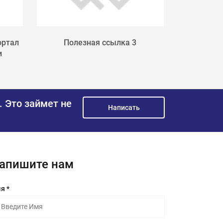
ортал
Полезная ссылка 3
Поле
и
.
Это займет не
Написать
апишите нам
я *