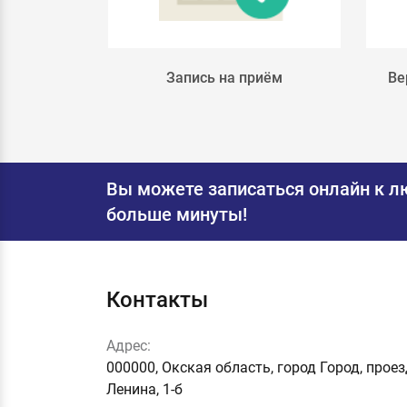
лка 4
Запись на приём
Ве
Вы можете записаться онлайн к л
больше минуты!
Контакты
Адрес:
000000, Окская область, город Город, прое
Ленина, 1-б