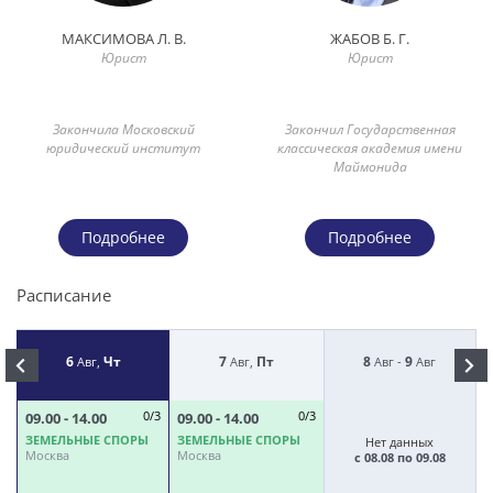
МАКСИМОВА Л. В.
ЖАБОВ Б. Г.
Юрист
Юрист
Закончила Московский
Закончил Государственная
юридический институт
классическая академия имени
Маймонида
Подробнее
Подробнее
Расписание
6
Чт
7
Пт
8
9
Авг,
Авг,
Авг -
Авг
09.00 - 14.00
0/3
09.00 - 14.00
0/3
0
ЗЕМЕЛЬНЫЕ СПОРЫ
ЗЕМЕЛЬНЫЕ СПОРЫ
З
Нет данных
Москва
Москва
М
с 08.08 по 09.08