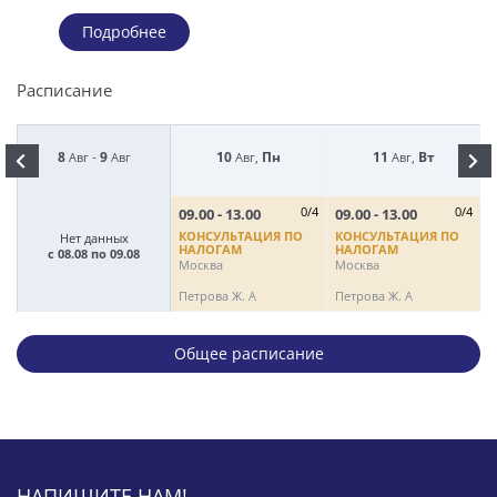
Подробнее
Расписание
8
9
10
Пн
11
Вт
Авг -
Авг
Авг,
Авг,
09.00 - 13.00
0/4
09.00 - 13.00
0/4
0
КОНСУЛЬТАЦИЯ ПО
КОНСУЛЬТАЦИЯ ПО
Нет данных
НАЛОГАМ
НАЛОГАМ
с 08.08 по 09.08
Москва
Москва
М
Петрова Ж. А
Петрова Ж. А
П
Общее расписание
НАПИШИТЕ НАМ!