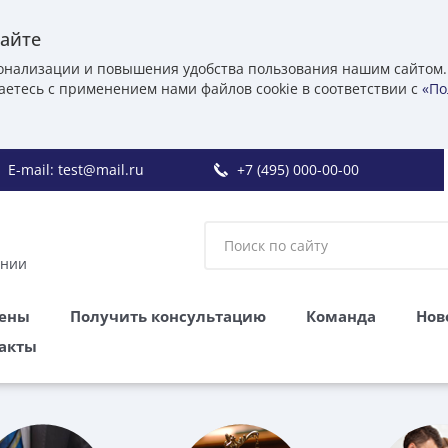
сайте
онализации и повышения удобства пользования нашим сайтом.
аетесь с применением нами файлов cookie в соответствии с
«По
E-mail:
test@mail.ru
+7 (495) 000-00-00
ании
цены
Получить консультацию
Команда
Нов
акты