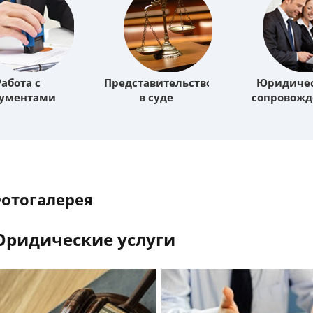
Работа с
Представительство
Юридиче
кументами
в суде
сопровожд
Фотогалерея
ридические услуги